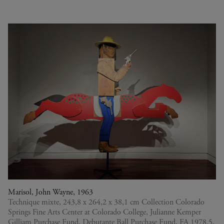
Marisol, John Wayne, 1963
Technique mixte, 243,8 x 264,2 x 38,1 cm Collection Colorado
Springs Fine Arts Center at Colorado College, Julianne Kemper
Gilliam Purchase Fund, Debutante Ball Purchase Fund, FA 1978.5,