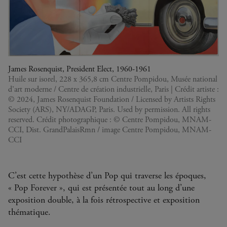
James Rosenquist, President Elect, 1960-1961
Huile sur isorel, 228 x 365,8 cm Centre Pompidou, Musée national
d’art moderne / Centre de création industrielle, Paris | Crédit artiste :
© 2024, James Rosenquist Foundation / Licensed by Artists Rights
Society (ARS), NY/ADAGP, Paris. Used by permission. All rights
reserved. Crédit photographique : © Centre Pompidou, MNAM-
CCI, Dist. GrandPalaisRmn / image Centre Pompidou, MNAM-
CCI
C’est cette hypothèse d’un Pop qui traverse les époques,
« Pop Forever », qui est présentée tout au long d’une
exposition double, à la fois rétrospective et exposition
thématique.