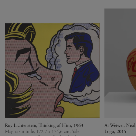
Utilisez
les
flèches
gauche
et
droite
pour
naviguer.
Roy Lichtenstein, Thinking of Him, 1963
Ai Weiwei, Neol
Magna sur toile, 172,7 x 174,6 cm, Yale
Logo, 2015