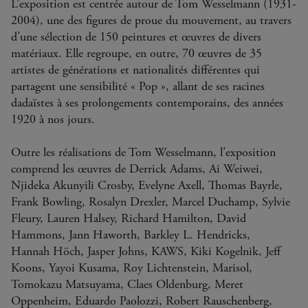
L’exposition est centrée autour de Tom Wesselmann (1931-
2004), une des figures de proue du mouvement, au travers
d’une sélection de 150 peintures et œuvres de divers
matériaux. Elle regroupe, en outre, 70 œuvres de 35
artistes de générations et nationalités différentes qui
partagent une sensibilité « Pop », allant de ses racines
dadaïstes à ses prolongements contemporains, des années
1920 à nos jours.
Outre les réalisations de Tom Wesselmann, l’exposition
comprend les œuvres de Derrick Adams, Ai Weiwei,
Njideka Akunyili Crosby, Evelyne Axell, Thomas Bayrle,
Frank Bowling, Rosalyn Drexler, Marcel Duchamp, Sylvie
Fleury, Lauren Halsey, Richard Hamilton, David
Hammons, Jann Haworth, Barkley L. Hendricks,
Hannah Höch, Jasper Johns, KAWS, Kiki Kogelnik, Jeff
Koons, Yayoi Kusama, Roy Lichtenstein, Marisol,
Tomokazu Matsuyama, Claes Oldenburg, Meret
Oppenheim, Eduardo Paolozzi, Robert Rauschenberg,