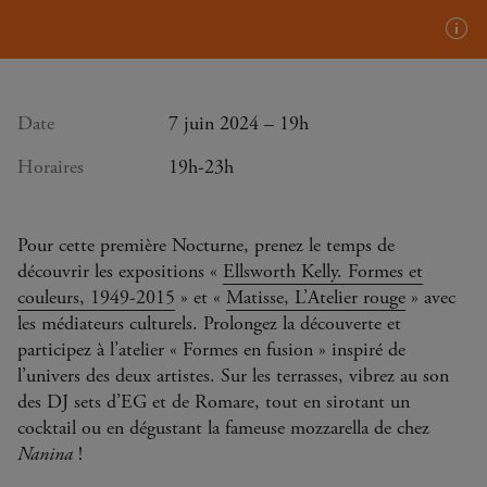
Plus
d'in
(inf
bull
Date
7 juin 2024 – 19h
Horaires
19h-23h
Pour cette première Nocturne, prenez le temps de
découvrir les expositions «
Ellsworth Kelly. Formes et
couleurs, 1949-2015
» et «
Matisse, L’Atelier rouge
» avec
les médiateurs culturels. Prolongez la découverte et
participez à l’atelier « Formes en fusion » inspiré de
l’univers des deux artistes. Sur les terrasses, vibrez au son
des DJ sets d’EG et de Romare, tout en sirotant un
cocktail ou en dégustant la fameuse mozzarella de chez
Nanina
!