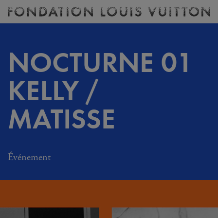
Billetterie
Fondation
Louis
Vuitton
NOCTURNE 01
-
Accueil
KELLY /
MATISSE
Événement