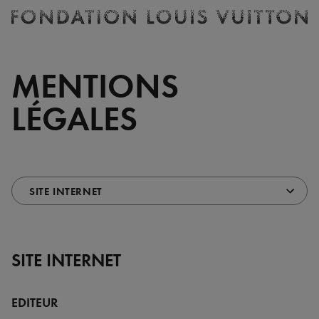
Billetterie
Fondation
Louis
Vuitton
MENTIONS
-
Accueil
LÉGALES
Choisissez
Ce
une
menu
section
redirige
(redirection
automatiquement
automatique)
vers
SITE INTERNET
la
section
EDITEUR
choisie.