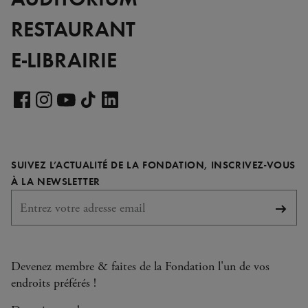
RESTAURANT
E-LIBRAIRIE
Voir
notre
Voir
Voir
Voir
Voir
page
notre
notre
notre
notre
LinkedIn
page
page
page
page
SUIVEZ L’ACTUALITÉ DE LA FONDATION, INSCRIVEZ-VOUS
Facebook
Instagram
YouTube
TikTok
REQUIS
À LA NEWSLETTER
S'abo
Devenez membre & faites de la Fondation l'un de vos
endroits préférés !