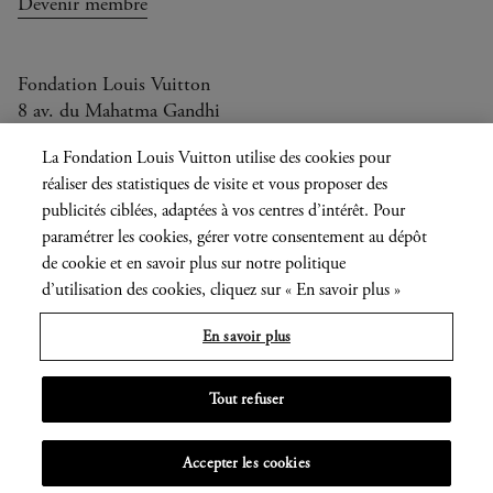
Devenir membre
Fondation Louis Vuitton
8 av. du Mahatma Gandhi
Ouvert aujourd'hui de 10h à 20h
La Fondation Louis Vuitton utilise des cookies pour
réaliser des statistiques de visite et vous proposer des
publicités ciblées, adaptées à vos centres d’intérêt. Pour
paramétrer les cookies, gérer votre consentement au dépôt
Langue
FR
EN
|
de cookie et en savoir plus sur notre politique
actuelle
Presse
d’utilisation des cookies, cliquez sur « En savoir plus »
Privatisation
En savoir plus
Informations légales
Tout refuser
MENU
Accepter les cookies
OUVRIR