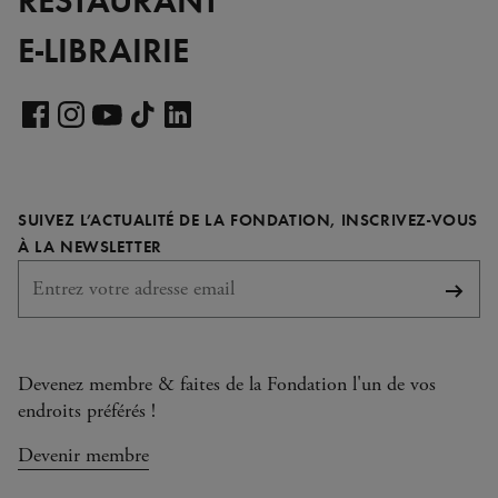
E-LIBRAIRIE
Voir
notre
Voir
Voir
Voir
Voir
page
notre
notre
notre
notre
LinkedIn
page
page
page
page
SUIVEZ L’ACTUALITÉ DE LA FONDATION, INSCRIVEZ-VOUS
Facebook
Instagram
YouTube
TikTok
REQUIS
À LA NEWSLETTER
S'abo
Devenez membre & faites de la Fondation l'un de vos
endroits préférés !
Devenir membre