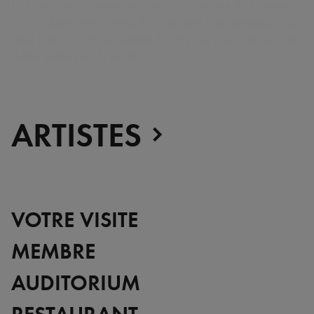
La Fondation présente une nouvelle sélection de 72 œuvres
de sa collection et rassemble 23 artistes internationaux qui
nous font voyager des années 1960 à nos jours autour d'un
thème principal : la peinture.
ARTISTES
VOTRE VISITE
MEMBRE
AUDITORIUM
RESTAURANT