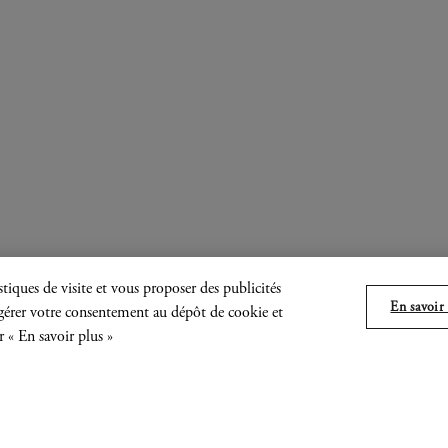
tiques de visite et vous proposer des publicités
En savoir 
, gérer votre consentement au dépôt de cookie et
r « En savoir plus »
rotéiforme de Robert Breer a traversé plusieurs
t américaine. Peintre abstrait dans les années 1
, il se consacre rapidement à la réalisation de 