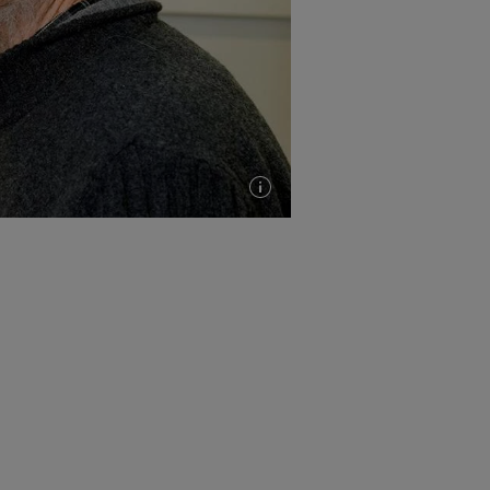
Plus
d'infos
(info-
bulle)