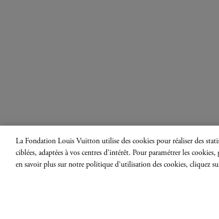
La Fondation Louis Vuitton utilise des cookies pour réaliser des statis
ciblées, adaptées à vos centres d’intérêt. Pour paramétrer les cookies
en savoir plus sur notre politique d’utilisation des cookies, cliquez su
Successivement, l’univers p
des avant-gardes française e
Vasarely, Tinguely ou Soto –