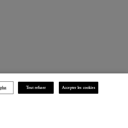
plus
Tout refuser
Accepter les cookies
 mouvements significatifs
950 – sous l’influence de
films d’animation puis, à