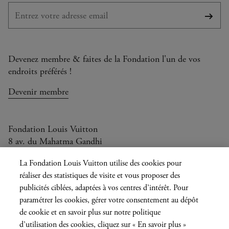
S'abo
Devenez membre & faites de la Fondation l'un de vos
endroits préférés !
Devenir membre
Fondation Louis Vuitton
8 av. du Mahatma Gandhi
Ouvert aujourd'hui de 11h à 20h
La Fondation Louis Vuitton utilise des cookies pour
réaliser des statistiques de visite et vous proposer des
publicités ciblées, adaptées à vos centres d’intérêt. Pour
paramétrer les cookies, gérer votre consentement au dépôt
Langue
FR
EN
|
de cookie et en savoir plus sur notre politique
actuelle
Presse
d’utilisation des cookies, cliquez sur « En savoir plus »
Privatisation