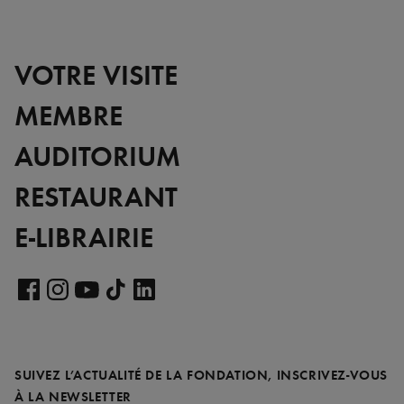
VOTRE VISITE
MEMBRE
AUDITORIUM
RESTAURANT
E-LIBRAIRIE
Voir
notre
Voir
Voir
Voir
Voir
page
notre
notre
notre
notre
LinkedIn
page
page
page
page
SUIVEZ L’ACTUALITÉ DE LA FONDATION, INSCRIVEZ-VOUS
Facebook
Instagram
YouTube
TikTok
REQUIS
À LA NEWSLETTER