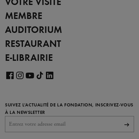
VOTRE VISITE
MEMBRE
AUDITORIUM
RESTAURANT
E-LIBRAIRIE
Voir
notre
Voir
Voir
Voir
Voir
page
notre
notre
notre
notre
LinkedIn
page
page
page
page
SUIVEZ L’ACTUALITÉ DE LA FONDATION, INSCRIVEZ-VOUS
Facebook
Instagram
YouTube
TikTok
REQUIS
À LA NEWSLETTER
S'abo