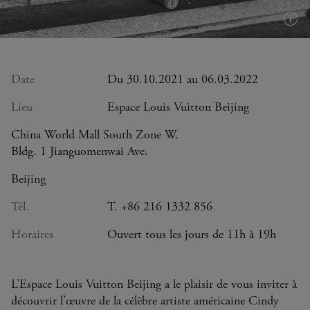
Plus
d'in
(inf
bull
Date
Du 30.10.2021 au 06.03.2022
Lieu
Espace Louis Vuitton Beijing
China World Mall South Zone W.
Bldg. 1 Jianguomenwai Ave.
Beijing
Tél.
T. +86 216 1332 856
Horaires
Ouvert tous les jours de 11h à 19h
L’Espace Louis Vuitton Beijing a le plaisir de vous inviter à
découvrir l’œuvre de la célèbre artiste américaine Cindy