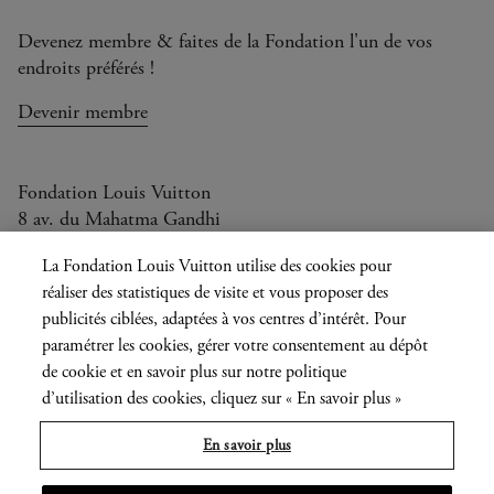
Devenez membre & faites de la Fondation l'un de vos
endroits préférés !
Devenir membre
Fondation Louis Vuitton
8 av. du Mahatma Gandhi
Ouvert aujourd'hui de 11h à 21h
La Fondation Louis Vuitton utilise des cookies pour
réaliser des statistiques de visite et vous proposer des
publicités ciblées, adaptées à vos centres d’intérêt. Pour
paramétrer les cookies, gérer votre consentement au dépôt
Langue
FR
EN
|
de cookie et en savoir plus sur notre politique
actuelle
Presse
Privatisation
d’utilisation des cookies, cliquez sur « En savoir plus »
En savoir plus
Informations légales