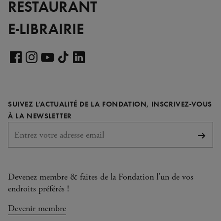
RESTAURANT
E-LIBRAIRIE
Voir
notre
Voir
Voir
Voir
Voir
page
notre
notre
notre
notre
LinkedIn
page
page
page
page
SUIVEZ L’ACTUALITÉ DE LA FONDATION, INSCRIVEZ-VOUS
Facebook
Instagram
YouTube
TikTok
REQUIS
À LA NEWSLETTER
S'abo
Devenez membre & faites de la Fondation l'un de vos
endroits préférés !
Devenir membre