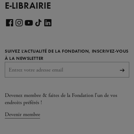
E-LIBRAIRIE
Voir
notre
Voir
Voir
Voir
Voir
page
notre
notre
notre
notre
LinkedIn
page
page
page
page
SUIVEZ L’ACTUALITÉ DE LA FONDATION, INSCRIVEZ-VOUS
Facebook
Instagram
YouTube
TikTok
REQUIS
À LA NEWSLETTER
S'abo
Devenez membre & faites de la Fondation l'un de vos
endroits préférés !
Devenir membre