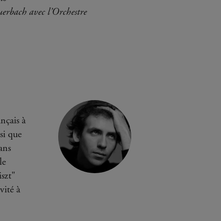
uerbach avec l’Orchestre
nçais à
si que
ans
le
iszt"
vité à