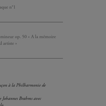
iaque n°1
a mineur op. 50 « A la mémoire
 artiste »
uçon à la Philharmonie de
de Johannes Brahms avec
lo