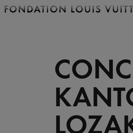
Billetterie
Fondation
Louis
Vuitton
-
Accueil
CONC
KANT
LOZAK