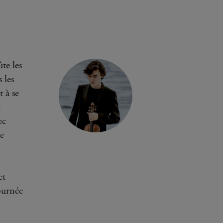
te les
 les
 à se
à
ec
e
et
ournée