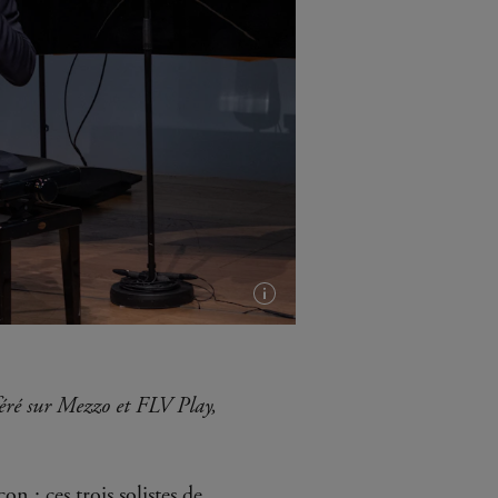
Plus
d'infos
(info-
bulle)
fféré sur Mezzo et FLV Play,
: ces trois solistes de