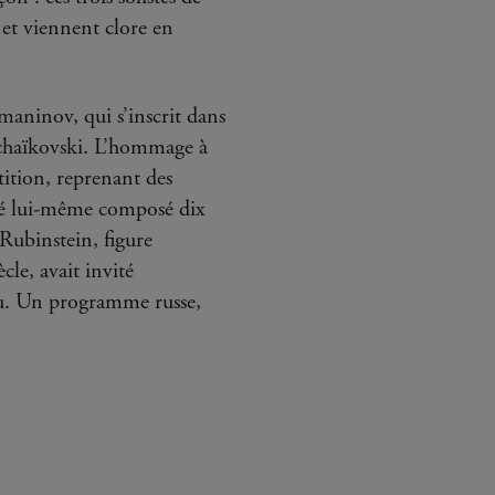
 et viennent clore en
aninov, qui s’inscrit dans
h Tchaïkovski. L’hommage à
tition, reprenant des
té lui-même composé dix
 Rubinstein, figure
le, avait invité
u. Un programme russe,