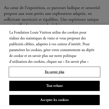
Au cœur de l’exposition, ce parcours ludique et sensoriel
propose aux tout-petits une exploration adaptée, en
sollicitant motricité et équilibre. Une expérience unique
pour éveiller la curiosité des bébés et partager un moment
privilégié en famille autour des œuvres de Calder !
La Fondation Louis Vuitton utilise des cookies pour
réaliser des statistiques de visite et vous proposer des
publicités ciblées, adaptées à vos centres d’intérêt. Pour
paramétrer les cookies, gérer votre consentement au dépôt
de cookie et en savoir plus sur notre politique
d’utilisation des cookies, cliquez sur « En savoir plus »
En savoir plus
Tout refuser
MENU
Accepter les cookies
OUVRIR
LE