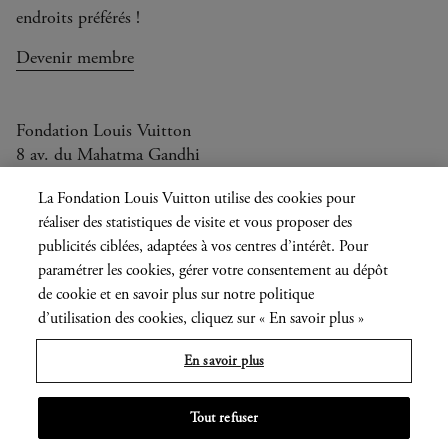
endroits préférés !
Devenir membre
Fondation Louis Vuitton
8 av. du Mahatma Gandhi
Ouvert aujourd'hui de 11h à 20h
La Fondation Louis Vuitton utilise des cookies pour
réaliser des statistiques de visite et vous proposer des
publicités ciblées, adaptées à vos centres d’intérêt. Pour
paramétrer les cookies, gérer votre consentement au dépôt
Langue
FR
EN
|
de cookie et en savoir plus sur notre politique
actuelle
Presse
Privatisation
d’utilisation des cookies, cliquez sur « En savoir plus »
En savoir plus
Informations légales
Tout refuser