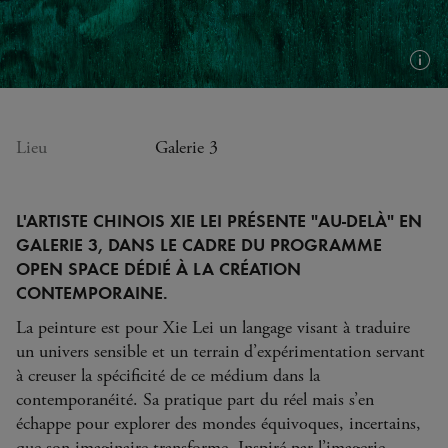
Plus
d'in
(inf
bull
Lieu
Galerie 3
L'ARTISTE CHINOIS XIE LEI PRÉSENTE "AU-DELÀ" EN
GALERIE 3, DANS LE CADRE DU PROGRAMME
OPEN SPACE DÉDIÉ À LA CRÉATION
CONTEMPORAINE.
La peinture est pour Xie Lei un langage visant à traduire
un univers sensible et un terrain d’expérimentation servant
à creuser la spécificité de ce médium dans la
contemporanéité. Sa pratique part du réel mais s’en
échappe pour explorer des mondes équivoques, incertains,
que son imaginaire transforme. Inspiré par l’imagerie