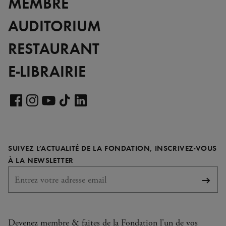
MEMBRE
AUDITORIUM
RESTAURANT
E-LIBRAIRIE
Voir
notre
Voir
Voir
Voir
Voir
page
notre
notre
notre
notre
LinkedIn
page
page
page
page
SUIVEZ L’ACTUALITÉ DE LA FONDATION, INSCRIVEZ-VOUS
Facebook
Instagram
YouTube
TikTok
REQUIS
À LA NEWSLETTER
S'abo
Devenez membre & faites de la Fondation l'un de vos