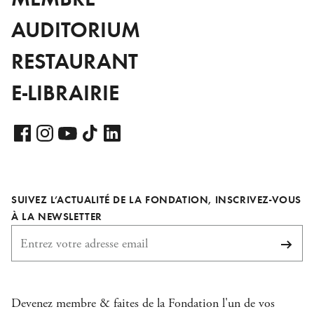
AUDITORIUM
RESTAURANT
E-LIBRAIRIE
Voir
notre
Voir
Voir
Voir
Voir
page
notre
notre
notre
notre
LinkedIn
page
page
page
page
SUIVEZ L’ACTUALITÉ DE LA FONDATION, INSCRIVEZ-VOUS
Facebook
Instagram
YouTube
TikTok
REQUIS
À LA NEWSLETTER
S'abo
Devenez membre & faites de la Fondation l'un de vos