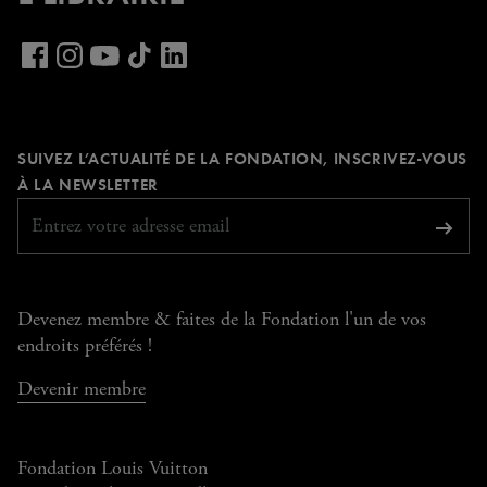
Voir
notre
Voir
Voir
Voir
Voir
page
notre
notre
notre
notre
LinkedIn
page
page
page
page
SUIVEZ L’ACTUALITÉ DE LA FONDATION, INSCRIVEZ-VOUS
Facebook
Instagram
YouTube
TikTok
REQUIS
À LA NEWSLETTER
S'abo
Devenez membre & faites de la Fondation l'un de vos
endroits préférés !
Devenir membre
Fondation Louis Vuitton