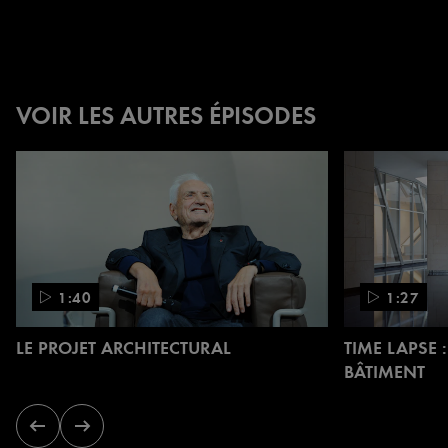
VOIR LES AUTRES ÉPISODES
Carrousel.
Utilisez
les
flèches
gauche
et
1:40
1:27
droite
pour
LE PROJET ARCHITECTURAL
TIME LAPSE
naviguer.
BÂTIMENT
Diapositive
Diapositive