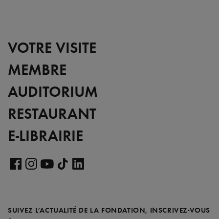
VOTRE VISITE
MEMBRE
AUDITORIUM
RESTAURANT
E-LIBRAIRIE
Voir
notre
Voir
Voir
Voir
Voir
page
notre
notre
notre
notre
LinkedIn
page
page
page
page
SUIVEZ L’ACTUALITÉ DE LA FONDATION, INSCRIVEZ-VOUS
Facebook
Instagram
YouTube
TikTok