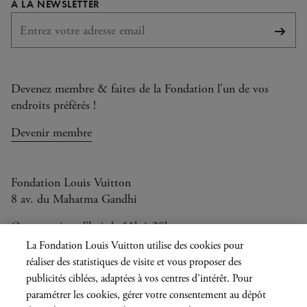
REQUIS
À LA NEWSLETTER
S'abo
Devenez membre & faites de la Fondation l'un de vos
endroits préférés !
Devenir membre
Fondation Louis Vuitton
8 av. du Mahatma Gandhi
Ouvert aujourd'hui de 11h à 20h
La Fondation Louis Vuitton utilise des cookies pour
réaliser des statistiques de visite et vous proposer des
publicités ciblées, adaptées à vos centres d’intérêt. Pour
Langue
FR
EN
|
paramétrer les cookies, gérer votre consentement au dépôt
actuelle