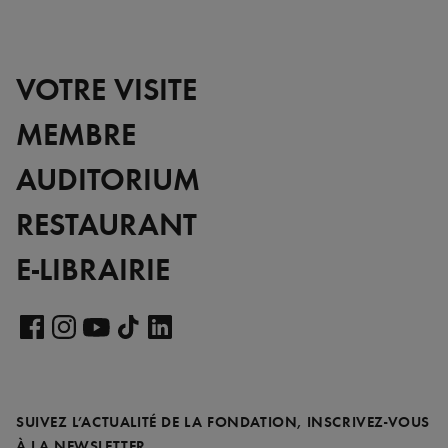
VOTRE VISITE
MEMBRE
AUDITORIUM
RESTAURANT
E-LIBRAIRIE
Voir
notre
Voir
Voir
Voir
Voir
page
notre
notre
notre
notre
LinkedIn
page
page
page
page
SUIVEZ L’ACTUALITÉ DE LA FONDATION, INSCRIVEZ-VOUS
Facebook
Instagram
YouTube
TikTok
REQUIS
À LA NEWSLETTER