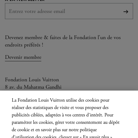
S'abo
Devenez membre & faites de la Fondation l'un de vos
endroits préférés !
Devenir membre
Fondation Louis Vuitton
8 av. du Mahatma Gandhi
Ouvert aujourd'hui de 11h à 21h
La Fondation Louis Vuitton utilise des cookies pour
réaliser des statistiques de visite et vous proposer des
publicités ciblées, adaptées à vos centres d’intérêt. Pour
paramétrer les cookies, gérer votre consentement au dépôt
Langue
FR
EN
|
de cookie et en savoir plus sur notre politique
actuelle
Presse
d’utilisation des cookies, cliquez sur « En savoir plus »
Privatisation