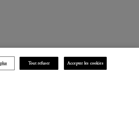
plus
Tout refuser
Accepter les cookies
merge au milieu des années
ahuté.