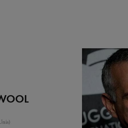
 WOOL
Unis)