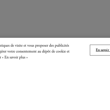
tiques de visite et vous proposer des publicités
En savoir 
, gérer votre consentement au dépôt de cookie et
r « En savoir plus »
subjective, la peinture de Christopher Wool é
ce médium, déclaré obsolète, est fortement ch