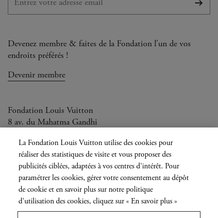
S'abo
Devenez membre & faites de la Fondation l'un de vos
endroits préférés !
Devenir membre
Fondation Louis Vuitton
8 av. du Mahatma Gandhi
Ouvert aujourd'hui de 11h à 20h
La Fondation Louis Vuitton utilise des cookies pour
réaliser des statistiques de visite et vous proposer des
publicités ciblées, adaptées à vos centres d’intérêt. Pour
paramétrer les cookies, gérer votre consentement au dépôt
Langue
FR
EN
|
de cookie et en savoir plus sur notre politique
actuelle
d’utilisation des cookies, cliquez sur « En savoir plus »
Presse
Privatisation