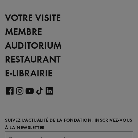
VOTRE VISITE
MEMBRE
AUDITORIUM
RESTAURANT
E-LIBRAIRIE
Voir
notre
Voir
Voir
Voir
Voir
page
notre
notre
notre
notre
LinkedIn
page
page
page
page
SUIVEZ L’ACTUALITÉ DE LA FONDATION, INSCRIVEZ-VOUS
Facebook
Instagram
YouTube
TikTok
REQUIS
À LA NEWSLETTER