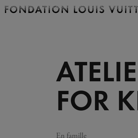
Billetterie
Fondation
Louis
Vuitton
-
Accueil
ATELI
FOR K
En famille