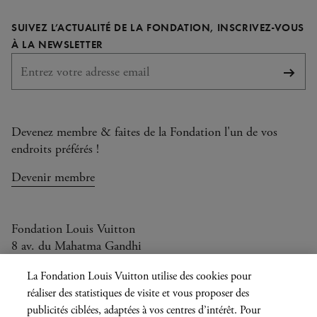
LinkedIn
page
page
page
page
SUIVEZ L’ACTUALITÉ DE LA FONDATION, INSCRIVEZ-VOUS
Facebook
Instagram
YouTube
TikTok
REQUIS
À LA NEWSLETTER
S'abo
Devenez membre & faites de la Fondation l'un de vos
endroits préférés !
Devenir membre
Fondation Louis Vuitton
8 av. du Mahatma Gandhi
Ouvert aujourd'hui de 10h à 20h
La Fondation Louis Vuitton utilise des cookies pour
réaliser des statistiques de visite et vous proposer des
publicités ciblées, adaptées à vos centres d’intérêt. Pour