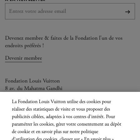
S'abo
Devenez membre & faites de la Fondation l'un de vos
endroits préférés !
Devenir membre
Fondation Louis Vuitton
8 av. du Mahatma Gandhi
Ouvert aujourd'hui de 11h à 20h
La Fondation Louis Vuitton utilise des cookies pour
réaliser des statistiques de visite et vous proposer des
publicités ciblées, adaptées à vos centres d’intérêt. Pour
paramétrer les cookies, gérer votre consentement au dépôt
Langue
FR
EN
|
de cookie et en savoir plus sur notre politique
actuelle
Presse
Privatisation
d’utilisation des cookies, cliquez sur « En savoir plus »