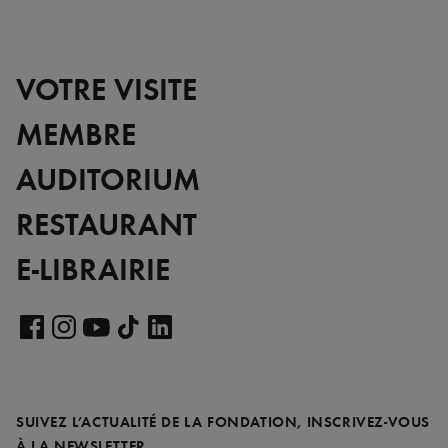
VOTRE VISITE
MEMBRE
AUDITORIUM
RESTAURANT
E-LIBRAIRIE
Voir
notre
Voir
Voir
Voir
Voir
page
notre
notre
notre
notre
LinkedIn
page
page
page
page
SUIVEZ L’ACTUALITÉ DE LA FONDATION, INSCRIVEZ-VOUS
Facebook
Instagram
YouTube
TikTok
REQUIS
À LA NEWSLETTER