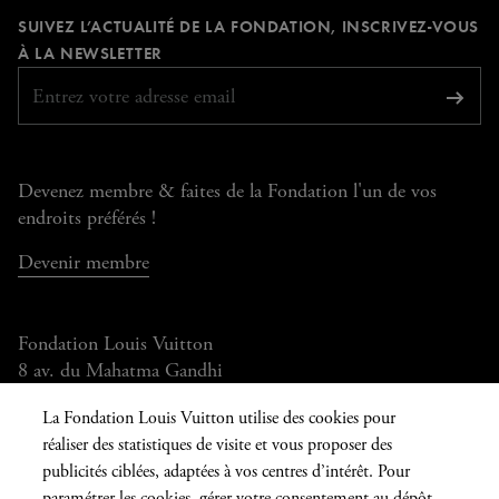
page
page
page
page
SUIVEZ L’ACTUALITÉ DE LA FONDATION, INSCRIVEZ-VOUS
Facebook
Instagram
YouTube
TikTok
REQUIS
À LA NEWSLETTER
S'abo
Devenez membre & faites de la Fondation l'un de vos
endroits préférés !
Devenir membre
Fondation Louis Vuitton
8 av. du Mahatma Gandhi
Ouvert aujourd'hui de 10h à 20h
La Fondation Louis Vuitton utilise des cookies pour
réaliser des statistiques de visite et vous proposer des
publicités ciblées, adaptées à vos centres d’intérêt. Pour
paramétrer les cookies, gérer votre consentement au dépôt