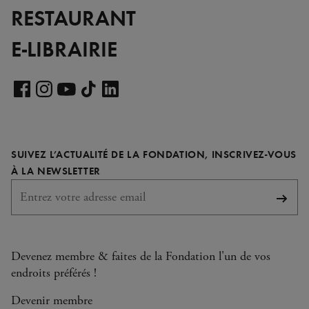
RESTAURANT
E-LIBRAIRIE
Voir
notre
Voir
Voir
Voir
Voir
page
notre
notre
notre
notre
LinkedIn
page
page
page
page
SUIVEZ L’ACTUALITÉ DE LA FONDATION, INSCRIVEZ-VOUS
Facebook
Instagram
YouTube
TikTok
REQUIS
À LA NEWSLETTER
S'abo
Devenez membre & faites de la Fondation l'un de vos
endroits préférés !
Devenir membre