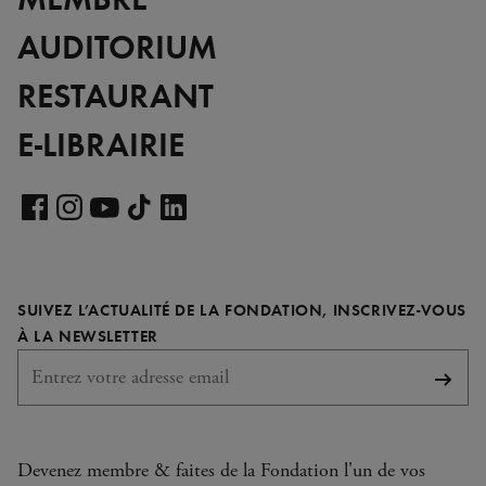
AUDITORIUM
RESTAURANT
E-LIBRAIRIE
Voir
notre
Voir
Voir
Voir
Voir
page
notre
notre
notre
notre
LinkedIn
page
page
page
page
SUIVEZ L’ACTUALITÉ DE LA FONDATION, INSCRIVEZ-VOUS
Facebook
Instagram
YouTube
TikTok
REQUIS
À LA NEWSLETTER
S'abo
Devenez membre & faites de la Fondation l'un de vos