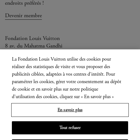
endroits préférés !
Devenir membre
Fondation Louis Vuitton
8 av. du Mahatma Gandhi
Ouvert aujourd'hui de 10h à 20h
La Fondation Louis Vuitton utilise des cookies pour
réaliser des statistiques de visite et vous proposer des
publicités ciblées, adaptées à vos centres d’intérêt. Pour
paramétrer les cookies, gérer votre consentement au dépôt
Langue
FR
EN
|
de cookie et en savoir plus sur notre politique
actuelle
Presse
Privatisation
d’utilisation des cookies, cliquez sur « En savoir plus »
En savoir plus
Informations légales
Tout refuser