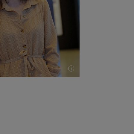
Plus
d'infos
(info-
bulle)