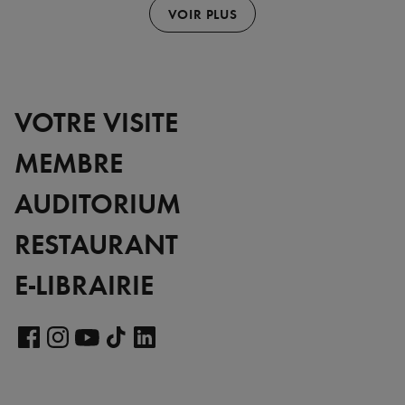
VOIR PLUS
VOTRE VISITE
MEMBRE
AUDITORIUM
RESTAURANT
E-LIBRAIRIE
Voir
notre
Voir
Voir
Voir
Voir
page
notre
notre
notre
notre
LinkedIn
page
page
page
page