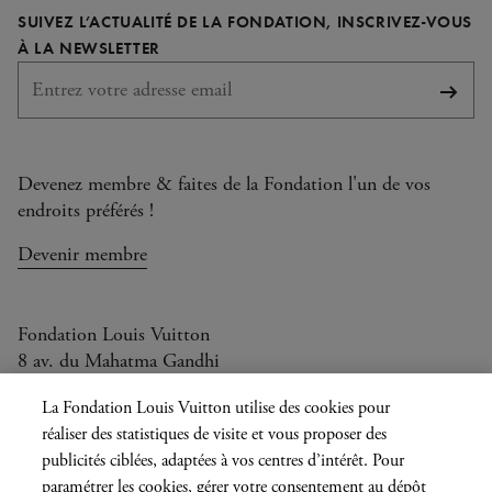
SUIVEZ L’ACTUALITÉ DE LA FONDATION, INSCRIVEZ-VOUS
Facebook
Instagram
YouTube
TikTok
REQUIS
À LA NEWSLETTER
S'abo
Devenez membre & faites de la Fondation l'un de vos
endroits préférés !
Devenir membre
Fondation Louis Vuitton
8 av. du Mahatma Gandhi
Ouvert aujourd'hui de 11h à 21h
La Fondation Louis Vuitton utilise des cookies pour
réaliser des statistiques de visite et vous proposer des
publicités ciblées, adaptées à vos centres d’intérêt. Pour
paramétrer les cookies, gérer votre consentement au dépôt