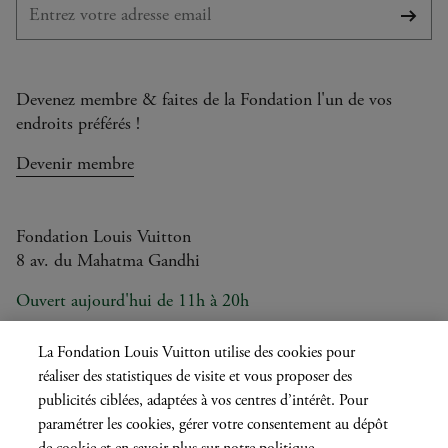
S'abo
Devenez membre & faites de la Fondation l'un de vos
endroits préférés !
Devenir membre
Fondation Louis Vuitton
8 av. du Mahatma Gandhi
Ouvert aujourd'hui de 11h à 20h
La Fondation Louis Vuitton utilise des cookies pour
réaliser des statistiques de visite et vous proposer des
Langue
FR
EN
|
publicités ciblées, adaptées à vos centres d’intérêt. Pour
actuelle
Presse
Privatisation
paramétrer les cookies, gérer votre consentement au dépôt