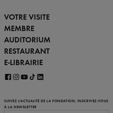
VOTRE VISITE
MEMBRE
AUDITORIUM
RESTAURANT
E-LIBRAIRIE
Voir
notre
Voir
Voir
Voir
Voir
page
notre
notre
notre
notre
LinkedIn
page
page
page
page
SUIVEZ L’ACTUALITÉ DE LA FONDATION, INSCRIVEZ-VOUS
Facebook
Instagram
YouTube
TikTok
REQUIS
À LA NEWSLETTER