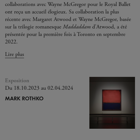
collaborations avec Wayne McGregor pour le Royal Ballet
collaborations avec Wayne McGregor pour le Royal Ballet
ont reçu un accueil élogieux. Sa collaboration la plus
ont reçu un accueil élogieux. Sa collaboration la plus
récente avec Margaret Atwood et Wayne McGregor, basée
récente avec Margaret Atwood et Wayne McGregor, basée
sur la trilogie romanesque
sur la trilogie romanesque
Maddaddam
Maddaddam
d'Atwood, a été
d'Atwood, a été
présentée pour la première fois à Toronto en septembre
présentée pour la première fois à Toronto en septembre
2022.
2022.
Lire plus
Lire plus
Exposition
Du 18.10.2023 au 02.04.2024
MARK ROTHKO