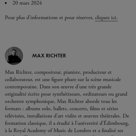
20 mars 2024
Pour plus d'informations et pour réserver,
cliquez ici.
MAX RICHTER
MAX RICHTER
Max Richter, compositeur, pianiste, producteur et
Max Richter, compositeur, pianiste, producteur et
collaborateur, est une figure phare sur la scène musicale
collaborateur, est une figure phare sur la scène musicale
contemporaine. Dans son œuvre d’une très grande
contemporaine. Dans son œuvre d’une très grande
originalité écrite pour synthétiseurs, ordinateurs ou grand
originalité écrite pour synthétiseurs, ordinateurs ou grand
orchestre symphonique, Max Richter aborde tous les
orchestre symphonique, Max Richter aborde tous les
formats : albums solo, ballets, concerts, films et séries
formats : albums solo, ballets, concerts, films et séries
télévisées, installations d'art vidéo et œuvres théâtrales. De
télévisées, installations d'art vidéo et œuvres théâtrales. De
formation classique, il a étudié à l'université d'Édimbourg,
formation classique, il a étudié à l'université d'Édimbourg,
à la Royal Academy of Music de Londres et a finalisé ses
à la Royal Academy of Music de Londres et a finalisé ses