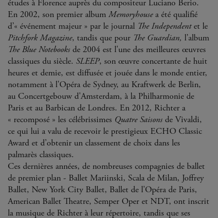
études à Florence auprès du compositeur Luciano Berio.
études à Florence auprès du compositeur Luciano Berio.
En 2002,
En 2002,
son premier album
son premier album
Memoryhouse
Memoryhouse
a été qualifié
a été qualifié
d’« événement majeur » par le journal
d’« événement majeur » par le journal
The Independent
The Independent
et le
et le
Pitchfork Magazine
Pitchfork Magazine
, tandis que pour
, tandis que pour
The Guardian,
The Guardian,
l’album
l’album
The Blue Notebooks
The Blue Notebooks
de 2004 est l'une des meilleures œuvres
de 2004 est l'une des meilleures œuvres
classiques du siècle.
classiques du siècle.
SLEEP
SLEEP
, son œuvre concertante de huit
, son œuvre concertante de huit
heures et demie, est diffusée et jouée dans le monde entier,
heures et demie, est diffusée et jouée dans le monde entier,
notamment à l'Opéra de Sydney, au Kraftwerk de Berlin,
notamment à l'Opéra de Sydney, au Kraftwerk de Berlin,
au Concertgebouw d'Amsterdam, à la Philharmonie de
au Concertgebouw d'Amsterdam, à la Philharmonie de
Paris et au Barbican de Londres. En 2012, Richter a
Paris et au Barbican de Londres. En 2012, Richter a
« recomposé » les célébrissimes
« recomposé » les célébrissimes
Quatre Saisons
Quatre Saisons
de Vivaldi,
de Vivaldi,
ce qui lui a valu de recevoir le prestigieux ECHO Classic
ce qui lui a valu de recevoir le prestigieux ECHO Classic
Award et d’obtenir un classement de choix dans les
Award et d’obtenir un classement de choix dans les
palmarès classiques.
palmarès classiques.
Ces dernières années, de nombreuses compagnies de ballet
Ces dernières années, de nombreuses compagnies de ballet
de premier plan - Ballet Mariinski, Scala de Milan, Joffrey
de premier plan - Ballet Mariinski, Scala de Milan, Joffrey
Ballet, New York City Ballet, Ballet de l'Opéra de Paris,
Ballet, New York City Ballet, Ballet de l'Opéra de Paris,
American Ballet Theatre, Semper Oper et NDT, ont inscrit
American Ballet Theatre, Semper Oper et NDT, ont inscrit
la musique de Richter à leur répertoire, tandis que ses
la musique de Richter à leur répertoire, tandis que ses