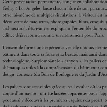
Cette présentation permanente, conçue en collaboration 
Gehry à Los Angeles, laisse chacun libre de son parcours
offre lui-même de multiples circulations, le visiteur est inv
découverte de maquettes, photographies, films, croquis, 
architectural, décrivant et expliquant l’ensemble du pro
édifice déjà reconnu comme un monument pour Paris.
L’ensemble forme une expérience visuelle unique, perme
bâtiment dans toute sa force et sa beauté, mais aussi dan
technologique. Surplombant le « canyon », les paliers dé
thématiques utiles à la compréhension du bâtiment : con
design, contexte (du Bois de Boulogne et du Jardin d’Acc
Les paliers sont accessibles grâce au seul escalier où les p
coque d’un navire - ont été laissées apparentes pour l’app
peut aussi y découvrir les premières esquisses du projet, 
de l’architecte lauréat du prestigieux prix Pritzker en 19