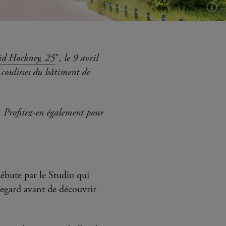
Plus
d'in
(inf
bull
d Hockney, 25
"
, le 9 avril
 coulisses du bâtiment de
e. Profitez-en également pour
débute par le Studio qui
regard avant de découvrir