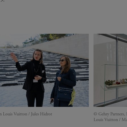
 Louis Vuitton / Jules Hidrot
© Gehry Partners,
Louis Vuitton / Ma