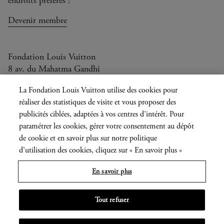
endroits préférés !
Devenir membre
Fondation Louis Vuitton
8 av. du Mahatma Gandhi
Ouvert aujourd'hui de 10h à 20h
La Fondation Louis Vuitton utilise des cookies pour
réaliser des statistiques de visite et vous proposer des
publicités ciblées, adaptées à vos centres d’intérêt. Pour
paramétrer les cookies, gérer votre consentement au dépôt
Langue
FR
EN
|
de cookie et en savoir plus sur notre politique
actuelle
d’utilisation des cookies, cliquez sur « En savoir plus »
Presse
Privatisation
En savoir plus
Informations légales
Tout refuser