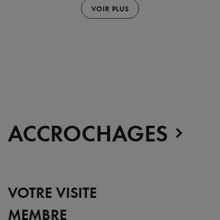
VOIR PLUS
Carrousel.
Utilisez
Diapositive
Diapositi
les
précédente
suivante
flèches
gauche
et
droite
ACCROCHAGES
pour
naviguer.
VOTRE VISITE
MEMBRE