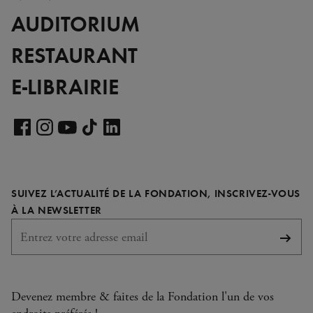
AUDITORIUM
RESTAURANT
E-LIBRAIRIE
Voir
notre
Voir
Voir
Voir
Voir
page
notre
notre
notre
notre
LinkedIn
page
page
page
page
SUIVEZ L’ACTUALITÉ DE LA FONDATION, INSCRIVEZ-VOUS
Facebook
Instagram
YouTube
TikTok
REQUIS
À LA NEWSLETTER
S'abo
Devenez membre & faites de la Fondation l'un de vos