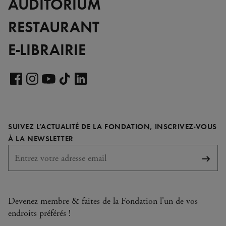
AUDITORIUM
RESTAURANT
E-LIBRAIRIE
Voir
notre
Voir
Voir
Voir
Voir
page
notre
notre
notre
notre
LinkedIn
page
page
page
page
SUIVEZ L’ACTUALITÉ DE LA FONDATION, INSCRIVEZ-VOUS
Facebook
Instagram
YouTube
TikTok
REQUIS
À LA NEWSLETTER
S'abo
Devenez membre & faites de la Fondation l'un de vos
endroits préférés !