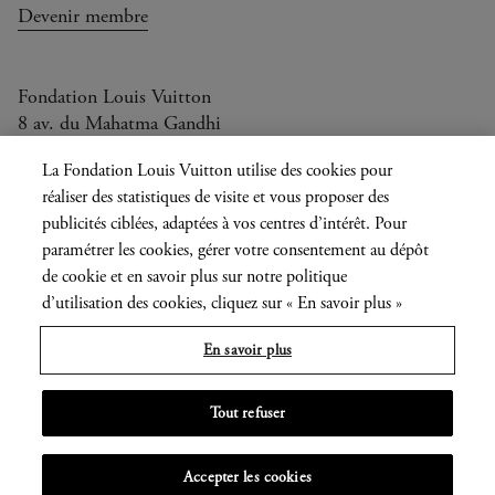
Devenir membre
Fondation Louis Vuitton
8 av. du Mahatma Gandhi
Ouvert aujourd'hui de 11h à 20h
La Fondation Louis Vuitton utilise des cookies pour
réaliser des statistiques de visite et vous proposer des
publicités ciblées, adaptées à vos centres d’intérêt. Pour
paramétrer les cookies, gérer votre consentement au dépôt
Langue
FR
EN
|
de cookie et en savoir plus sur notre politique
actuelle
d’utilisation des cookies, cliquez sur « En savoir plus »
Presse
Privatisation
En savoir plus
Informations légales
Tout refuser
MENU
Accepter les cookies
OUVRIR