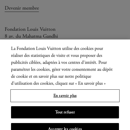
Devenir membre
Fondation Louis Vuitton
8 av. du Mahatma Gandhi
Ouvert aujourd'hui de 10h à 20h
La Fondation Louis Vuitton utilise des cookies pour
réaliser des statistiques de visite et vous proposer des
publicités ciblées, adaptées à vos centres d’intérêt. Pour
paramétrer les cookies, gérer votre consentement au dépôt
Langue
FR
EN
|
de cookie et en savoir plus sur notre politique
actuelle
d’utilisation des cookies, cliquez sur « En savoir plus »
Presse
Privatisation
En savoir plus
Informations légales
Tout refuser
MENU
Accepter les cookies