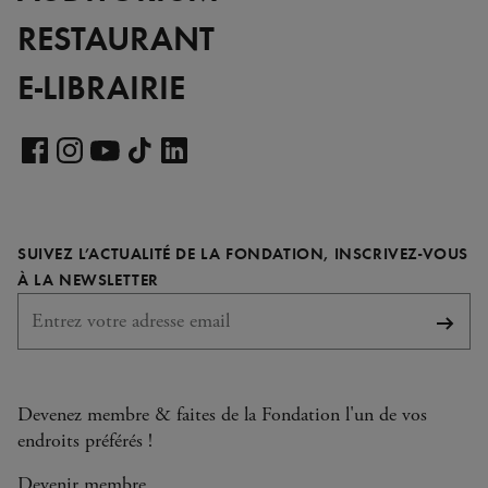
RESTAURANT
E-LIBRAIRIE
Voir
notre
Voir
Voir
Voir
Voir
page
notre
notre
notre
notre
LinkedIn
page
page
page
page
SUIVEZ L’ACTUALITÉ DE LA FONDATION, INSCRIVEZ-VOUS
Facebook
Instagram
YouTube
TikTok
REQUIS
À LA NEWSLETTER
S'abo
Devenez membre & faites de la Fondation l'un de vos
endroits préférés !
Devenir membre