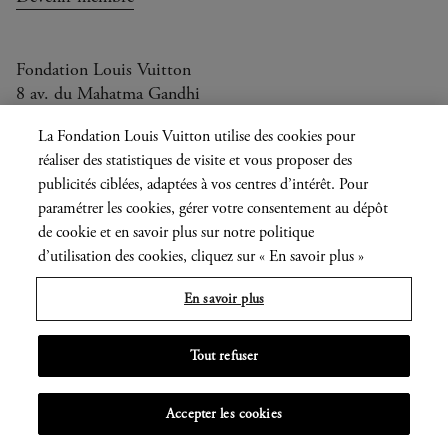
Fondation Louis Vuitton
8 av. du Mahatma Gandhi
Ouvert aujourd'hui de 11h à 20h
La Fondation Louis Vuitton utilise des cookies pour
réaliser des statistiques de visite et vous proposer des
publicités ciblées, adaptées à vos centres d’intérêt. Pour
paramétrer les cookies, gérer votre consentement au dépôt
Langue
FR
EN
|
de cookie et en savoir plus sur notre politique
actuelle
Presse
Privatisation
d’utilisation des cookies, cliquez sur « En savoir plus »
En savoir plus
Informations légales
Tout refuser
MENU
Accepter les cookies
OUVRIR
LE