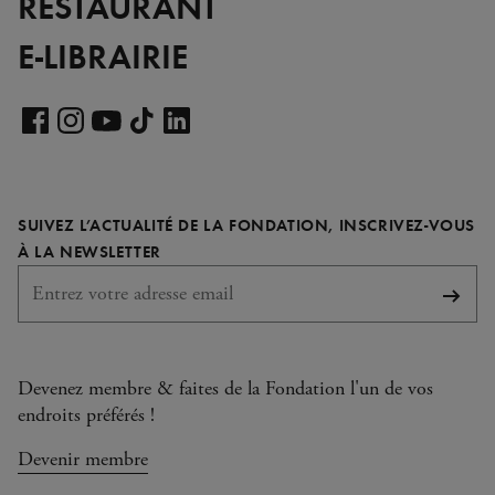
RESTAURANT
E-LIBRAIRIE
Voir
notre
Voir
Voir
Voir
Voir
page
notre
notre
notre
notre
LinkedIn
page
page
page
page
SUIVEZ L’ACTUALITÉ DE LA FONDATION, INSCRIVEZ-VOUS
Facebook
Instagram
YouTube
TikTok
REQUIS
À LA NEWSLETTER
S'abo
Devenez membre & faites de la Fondation l'un de vos
endroits préférés !
Devenir membre