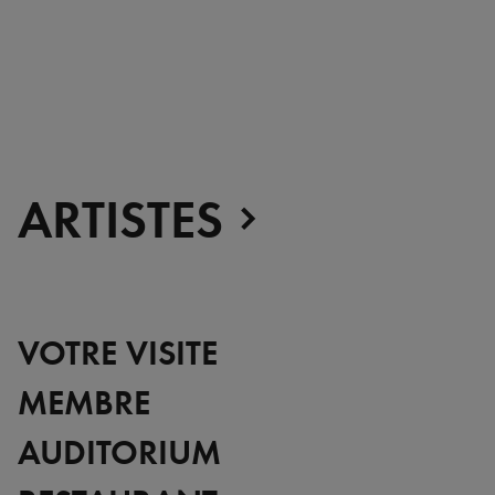
l’Espace Louis Vuitton Tokyo met à l’honneur l’artiste
américain Dan Flavin et continue à présenter des œuvres
inédites de la collection permanente de la Fondation Louis
Vuitton.
ARTISTES
VOTRE VISITE
MEMBRE
AUDITORIUM