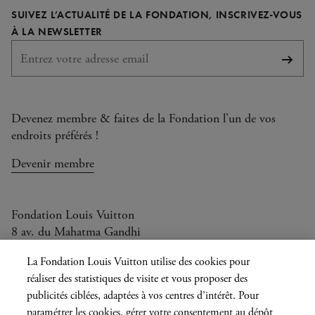
page
page
page
page
SUIVEZ L’ACTUALITÉ DE LA FONDATION, INSCRIVEZ-VOUS
Facebook
Instagram
YouTube
TikTok
REQUIS
À LA NEWSLETTER
S'abo
Devenez membre & faites de la Fondation l'un de vos
endroits préférés !
Devenir membre
Fondation Louis Vuitton
8 av. du Mahatma Gandhi
Ouvert aujourd'hui de 10h à 20h
La Fondation Louis Vuitton utilise des cookies pour
réaliser des statistiques de visite et vous proposer des
publicités ciblées, adaptées à vos centres d’intérêt. Pour
paramétrer les cookies, gérer votre consentement au dépôt