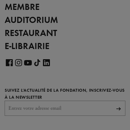
MEMBRE
AUDITORIUM
RESTAURANT
E-LIBRAIRIE
Voir
notre
Voir
Voir
Voir
Voir
page
notre
notre
notre
notre
LinkedIn
page
page
page
page
SUIVEZ L’ACTUALITÉ DE LA FONDATION, INSCRIVEZ-VOUS
Facebook
Instagram
YouTube
TikTok
REQUIS
À LA NEWSLETTER
S'abo