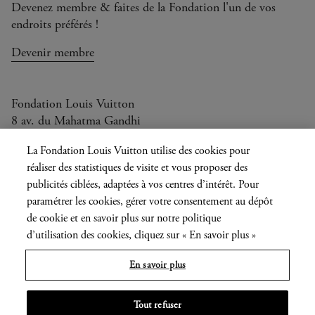
Devenez membre & faites de la Fondation l'un de vos
endroits préférés !
Devenir membre
Fondation Louis Vuitton
8 av. du Mahatma Gandhi
Ouvert aujourd'hui de 10h à 20h
La Fondation Louis Vuitton utilise des cookies pour
réaliser des statistiques de visite et vous proposer des
publicités ciblées, adaptées à vos centres d’intérêt. Pour
paramétrer les cookies, gérer votre consentement au dépôt
Langue
FR
EN
|
de cookie et en savoir plus sur notre politique
actuelle
Presse
Privatisation
d’utilisation des cookies, cliquez sur « En savoir plus »
En savoir plus
Informations légales
Tout refuser