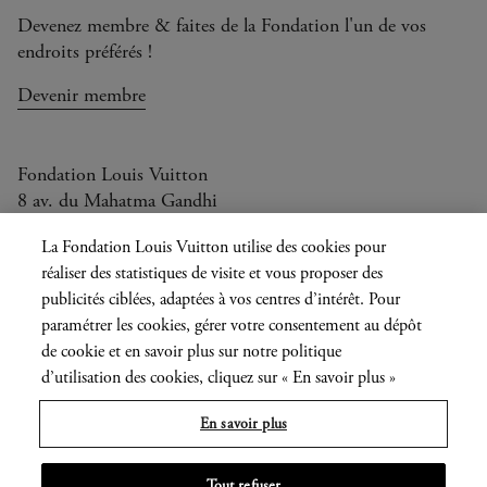
Devenez membre & faites de la Fondation l'un de vos
endroits préférés !
Devenir membre
Fondation Louis Vuitton
8 av. du Mahatma Gandhi
Ouvert aujourd'hui de 11h à 20h
La Fondation Louis Vuitton utilise des cookies pour
réaliser des statistiques de visite et vous proposer des
publicités ciblées, adaptées à vos centres d’intérêt. Pour
paramétrer les cookies, gérer votre consentement au dépôt
Langue
FR
EN
|
de cookie et en savoir plus sur notre politique
actuelle
Presse
Privatisation
d’utilisation des cookies, cliquez sur « En savoir plus »
En savoir plus
Informations légales
Tout refuser