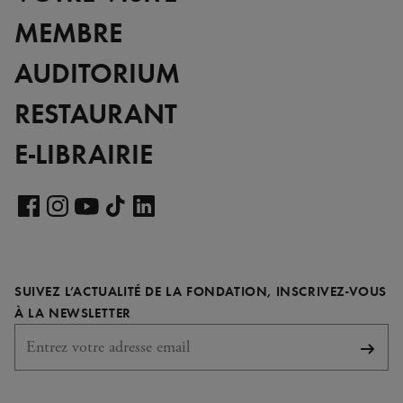
MEMBRE
AUDITORIUM
RESTAURANT
E-LIBRAIRIE
Voir
notre
Voir
Voir
Voir
Voir
page
notre
notre
notre
notre
LinkedIn
page
page
page
page
SUIVEZ L’ACTUALITÉ DE LA FONDATION, INSCRIVEZ-VOUS
Facebook
Instagram
YouTube
TikTok
REQUIS
À LA NEWSLETTER
S'abo