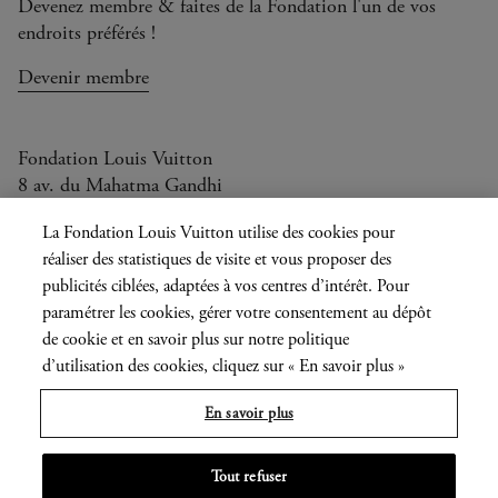
Devenez membre & faites de la Fondation l'un de vos
endroits préférés !
Devenir membre
Fondation Louis Vuitton
8 av. du Mahatma Gandhi
Ouvert aujourd'hui de 10h à 20h
La Fondation Louis Vuitton utilise des cookies pour
réaliser des statistiques de visite et vous proposer des
publicités ciblées, adaptées à vos centres d’intérêt. Pour
paramétrer les cookies, gérer votre consentement au dépôt
Langue
FR
EN
|
de cookie et en savoir plus sur notre politique
actuelle
Presse
d’utilisation des cookies, cliquez sur « En savoir plus »
Privatisation
En savoir plus
Informations légales
Tout refuser