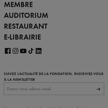
MEMBRE
AUDITORIUM
RESTAURANT
E-LIBRAIRIE
Voir
notre
Voir
Voir
Voir
Voir
page
notre
notre
notre
notre
LinkedIn
page
page
page
page
SUIVEZ L’ACTUALITÉ DE LA FONDATION, INSCRIVEZ-VOUS
Facebook
Instagram
YouTube
TikTok
REQUIS
À LA NEWSLETTER
S'abo