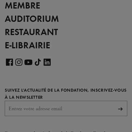
MEMBRE
AUDITORIUM
RESTAURANT
E-LIBRAIRIE
Voir
notre
Voir
Voir
Voir
Voir
page
notre
notre
notre
notre
LinkedIn
page
page
page
page
SUIVEZ L’ACTUALITÉ DE LA FONDATION, INSCRIVEZ-VOUS
Facebook
Instagram
YouTube
TikTok
REQUIS
À LA NEWSLETTER
S'abo