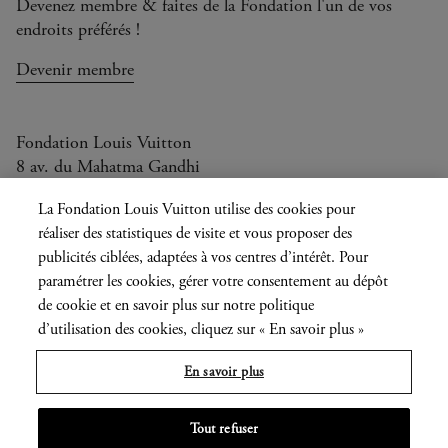
Devenez membre & faites de la Fondation l'un de vos
endroits préférés !
Devenir membre
Fondation Louis Vuitton
8 av. du Mahatma Gandhi
Ouvert aujourd'hui de 11h à 20h
La Fondation Louis Vuitton utilise des cookies pour
réaliser des statistiques de visite et vous proposer des
publicités ciblées, adaptées à vos centres d’intérêt. Pour
paramétrer les cookies, gérer votre consentement au dépôt
Langue
FR
EN
|
de cookie et en savoir plus sur notre politique
actuelle
d’utilisation des cookies, cliquez sur « En savoir plus »
Presse
Privatisation
En savoir plus
Informations légales
Tout refuser