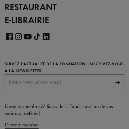
RESTAURANT
E-LIBRAIRIE
Voir
notre
Voir
Voir
Voir
Voir
page
notre
notre
notre
notre
LinkedIn
page
page
page
page
SUIVEZ L’ACTUALITÉ DE LA FONDATION, INSCRIVEZ-VOUS
Facebook
Instagram
YouTube
TikTok
REQUIS
À LA NEWSLETTER
S'abo
Devenez membre & faites de la Fondation l'un de vos
endroits préférés !
Devenir membre