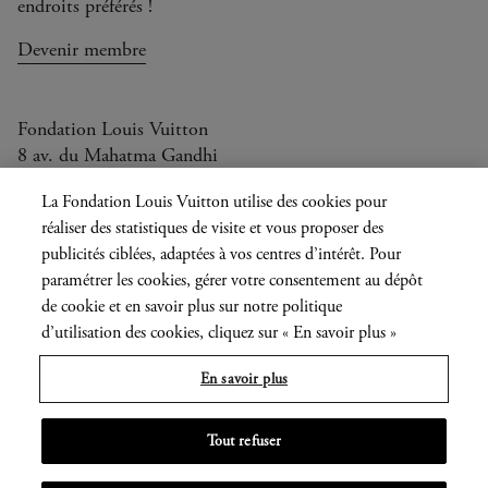
endroits préférés !
Devenir membre
Fondation Louis Vuitton
8 av. du Mahatma Gandhi
Ouvert aujourd'hui de 10h à 20h
La Fondation Louis Vuitton utilise des cookies pour
réaliser des statistiques de visite et vous proposer des
publicités ciblées, adaptées à vos centres d’intérêt. Pour
paramétrer les cookies, gérer votre consentement au dépôt
Langue
FR
EN
|
de cookie et en savoir plus sur notre politique
actuelle
d’utilisation des cookies, cliquez sur « En savoir plus »
Presse
Privatisation
En savoir plus
Informations légales
Tout refuser