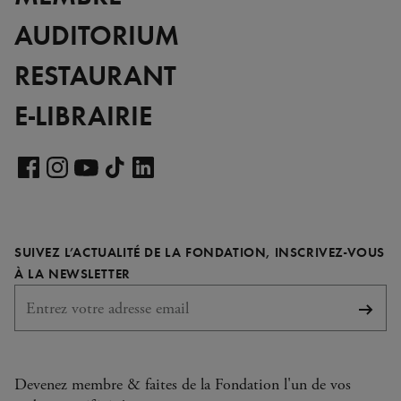
AUDITORIUM
RESTAURANT
E-LIBRAIRIE
Voir
notre
Voir
Voir
Voir
Voir
page
notre
notre
notre
notre
LinkedIn
page
page
page
page
SUIVEZ L’ACTUALITÉ DE LA FONDATION, INSCRIVEZ-VOUS
Facebook
Instagram
YouTube
TikTok
REQUIS
À LA NEWSLETTER
S'abo
Devenez membre & faites de la Fondation l'un de vos