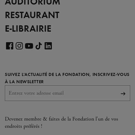
AUDITORIUM
RESTAURANT
E-LIBRAIRIE
Voir
notre
Voir
Voir
Voir
Voir
page
notre
notre
notre
notre
LinkedIn
page
page
page
page
SUIVEZ L’ACTUALITÉ DE LA FONDATION, INSCRIVEZ-VOUS
Facebook
Instagram
YouTube
TikTok
REQUIS
À LA NEWSLETTER
S'abo
Devenez membre & faites de la Fondation l'un de vos
endroits préférés !