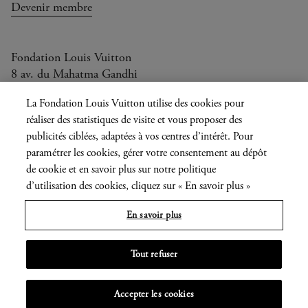
Devenir membre
Fondation Louis Vuitton
8 av. du Mahatma Gandhi
Ouvert aujourd'hui de 10h à 20h
La Fondation Louis Vuitton utilise des cookies pour
réaliser des statistiques de visite et vous proposer des
publicités ciblées, adaptées à vos centres d’intérêt. Pour
paramétrer les cookies, gérer votre consentement au dépôt
Langue
FR
EN
|
de cookie et en savoir plus sur notre politique
actuelle
Presse
Privatisation
d’utilisation des cookies, cliquez sur « En savoir plus »
En savoir plus
Informations légales
Tout refuser
MENU
Accepter les cookies
OUVRIR