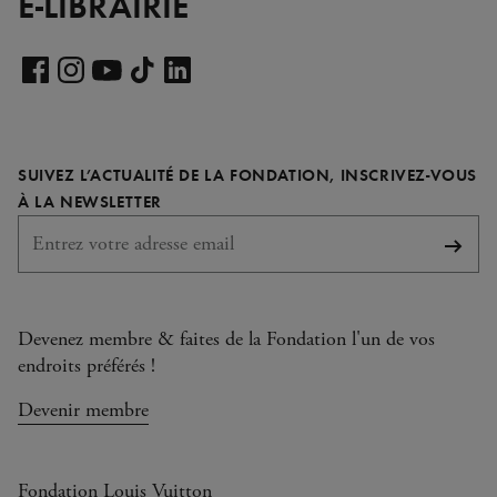
E-LIBRAIRIE
Voir
notre
Voir
Voir
Voir
Voir
page
notre
notre
notre
notre
LinkedIn
page
page
page
page
SUIVEZ L’ACTUALITÉ DE LA FONDATION, INSCRIVEZ-VOUS
Facebook
Instagram
YouTube
TikTok
REQUIS
À LA NEWSLETTER
S'abo
Devenez membre & faites de la Fondation l'un de vos
endroits préférés !
Devenir membre
Fondation Louis Vuitton