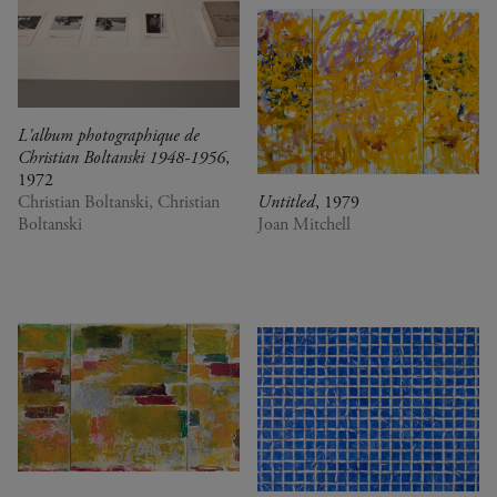
0
Congo (Rép. dém.)
Crossing views
Corée du Sud
Joan Mitchell/Carl André :
Cuba
Fragments of a Landscape
Danemark
Les approches - Chantal
Espagne
Akerman, Annette Messager
Estonie
Ian Cheng - Emissary forks
L'album photographique de
Christian Boltanski 1948-1956
,
États-Unis
featuring thousand island
1972
France
Ian Cheng - Emissary forks at
Christian Boltanski, Christian
Untitled
, 1979
Italie
Perfection
Boltanski
Joan Mitchell
Japon
Christian Boltanski -
Kenya
Animitas
Liban
Yang Fudong - The Coloured
Luxembourg
Sky : New women II
Pays-Bas
Gerhard Richter
Royaume-Uni
Alberto Giacometti -
Sénégal
Sélection d'œuvres de la
Serbie
Collection
Suisse
Dan Flavin
Venezuela
Bertrand Lavier - Medley