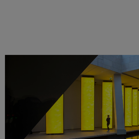
Kenya
at Perfection
Liban
Christian Boltanski -
Luxembourg
Animitas
Pays-Bas
Yang Fudong - The
Royaume-Uni
Coloured Sky : New
Sénégal
women II
Serbie
Gerhard Richter
Suisse
Alberto Giacometti -
Venezuela
Sélection d'œuvres de la
Zimbabwe
Collection
Dan Flavin
Bertrand Lavier - Medley
Alberto Giacometti
Andy Warhol - Looking for
Rechercher
Andy
Gilbert & George - Class