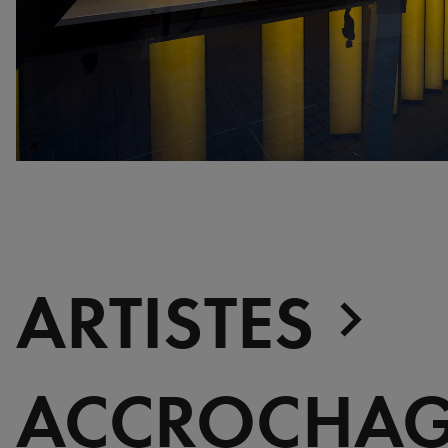
war, militant, gateway
Gerhard Richter - Selected
works from the Collection
Gerhard Richter - Abstrakt
Sophie Calle - L'Hôtel /
Voir la mer
Jesús Rafael Soto -
Penetrable BBL Bleu
La collection, Rendez-vous
avec le sport
ARTISTES
ACCROCHAG