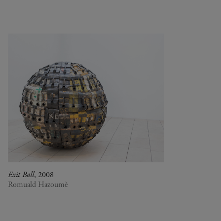
1990
Argentine
Pop & musique
1980
Bénin
Des artistes chinois à la
1970
Botswana
Fondation Louis Vuitton
1960
Cameroun
L'Afrique dans la
1950
Canada
Collection
1940
Chine
Au Diapason du monde
0
Congo (Rép. dém.)
Le parti de la peinture
Corée du Sud
Crossing views
Cuba
Joan Mitchell/Carl André :
Danemark
Fragments of a Landscape
Espagne
Les approches - Chantal
Estonie
Akerman, Annette
États-Unis
Messager
Exit Ball
, 2008
France
Ian Cheng - Emissary forks
Romuald Hazoumè
Italie
featuring thousand island
Japon
Ian Cheng - Emissary forks