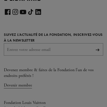
Voir
notre
Voir
Voir
Voir
Voir
page
notre
notre
notre
notre
LinkedIn
page
page
page
page
SUIVEZ L’ACTUALITÉ DE LA FONDATION, INSCRIVEZ-VOUS
Facebook
Instagram
YouTube
TikTok
REQUIS
À LA NEWSLETTER
S'abo
Devenez membre & faites de la Fondation l'un de vos
endroits préférés !
Devenir membre
Fondation Louis Vuitton