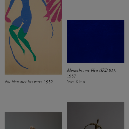
0
Congo (Rép. dém.)
Crossing views
Corée du Sud
Joan Mitchell/Carl André :
Cuba
Fragments of a Landscape
Danemark
Les approches - Chantal
Espagne
Akerman, Annette Messager
Estonie
Ian Cheng - Emissary forks
États-Unis
featuring thousand island
France
Ian Cheng - Emissary forks at
Italie
Perfection
Japon
Christian Boltanski -
Kenya
Animitas
Monochrome bleu (IKB 81)
,
1957
Liban
Yang Fudong - The Coloured
Nu bleu aux bas verts
, 1952
Yves Klein
Luxembourg
Sky : New women II
Pays-Bas
Gerhard Richter
Royaume-Uni
Alberto Giacometti -
Sénégal
Sélection d'œuvres de la
Serbie
Collection
Suisse
Dan Flavin
Venezuela
Bertrand Lavier - Medley