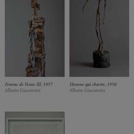
Zimbabwe
Alberto Giacometti
Andy Warhol - Looking for
Andy
Gilbert & George - Class war,
militant, gateway
Gerhard Richter - Selected
works from the Collection
Gerhard Richter - Abstrakt
Sophie Calle - L'Hôtel / Voir
la mer
Jesús Rafael Soto - Penetrable
BBL Bleu
Femme de Venise III
, 1957
Homme qui chavire
, 1950
La collection, Rendez-vous
Alberto Giacometti
Alberto Giacometti
avec le sport