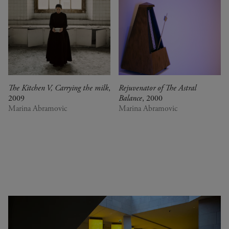
0
Congo (Rép. dém.)
Crossing views
Corée du Sud
Joan Mitchell/Carl André :
Cuba
Fragments of a Landscape
Danemark
Les approches - Chantal
Espagne
Akerman, Annette Messager
Estonie
Ian Cheng - Emissary forks
États-Unis
featuring thousand island
France
Ian Cheng - Emissary forks at
The Kitchen V, Carrying the milk
,
Rejuvenator of The Astral
2009
Italie
Perfection
Balance
, 2000
Marina Abramovic
Marina Abramovic
Japon
Christian Boltanski -
Kenya
Animitas
Liban
Yang Fudong - The Coloured
Luxembourg
Sky : New women II
Pays-Bas
Gerhard Richter
Royaume-Uni
Alberto Giacometti -
Sénégal
Sélection d'œuvres de la
Serbie
Collection
Suisse
Dan Flavin
Venezuela
Bertrand Lavier - Medley