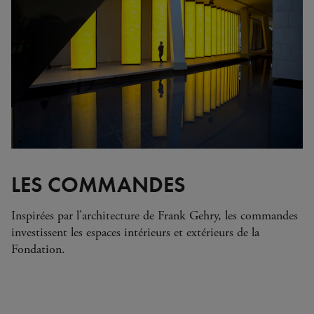
Zimbabwe
Alberto Giacometti
Andy Warhol - Looking for
Andy
Gilbert & George - Class war,
militant, gateway
Gerhard Richter - Selected
works from the Collection
Gerhard Richter - Abstrakt
Sophie Calle - L'Hôtel / Voir
la mer
Jesús Rafael Soto - Penetrable
LES COMMANDES
BBL Bleu
La collection, Rendez-vous
Inspirées par l'architecture de Frank Gehry, les commandes
avec le sport
investissent les espaces intérieurs et extérieurs de la
Fondation.