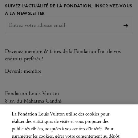
SUIVEZ L’ACTUALITÉ DE LA FONDATION, INSCRIVEZ-VOUS
Facebook
Instagram
YouTube
TikTok
REQUIS
À LA NEWSLETTER
S'abo
Devenez membre & faites de la Fondation l'un de vos
endroits préférés !
Devenir membre
Fondation Louis Vuitton
8 av. du Mahatma Gandhi
Ouvert aujourd'hui de 11h à 21h
La Fondation Louis Vuitton utilise des cookies pour
réaliser des statistiques de visite et vous proposer des
publicités ciblées, adaptées à vos centres d’intérêt. Pour
paramétrer les cookies, gérer votre consentement au dépôt