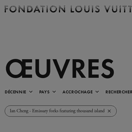
Billetterie
Fondation
Louis
Vuitton
-
Accueil
ŒUVRES
Décennie
Pays
Accrochage
DÉCENNIE
PAYS
ACCROCHAGE
RECHERCHE
2020
Afrique du Sud
Accrochage Inaugural
Ian Cheng - Emissary forks featuring thousand island
2010
Algérie
Lignes expressionnistes et
2000
Allemagne
contemplatives