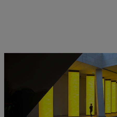
Kenya
at Perfection
Liban
Christian Boltanski -
Luxembourg
Animitas
Pays-Bas
Yang Fudong - The
Royaume-Uni
Coloured Sky : New
Sénégal
women II
Serbie
Gerhard Richter
Suisse
Alberto Giacometti -
Venezuela
Sélection d'œuvres de la
Zimbabwe
Collection
Dan Flavin
Bertrand Lavier - Medley
Alberto Giacometti
Andy Warhol - Looking for
Rechercher
Andy
Gilbert & George - Class