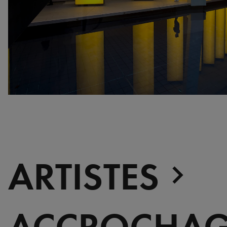
war, militant, gateway
Gerhard Richter - Selected
works from the Collection
Gerhard Richter - Abstrakt
Sophie Calle - L'Hôtel /
Voir la mer
Jesús Rafael Soto -
Penetrable BBL Bleu
La collection, Rendez-vous
avec le sport
ARTISTES
ACCROCHAG