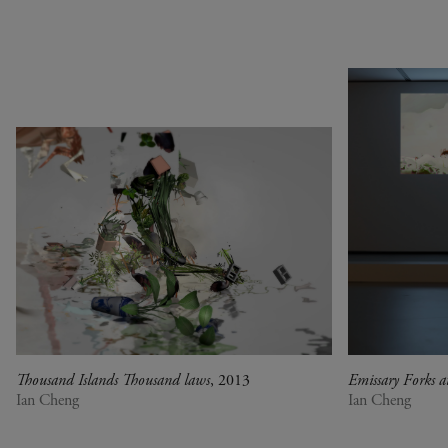
1990
Argentine
Pop & musique
1980
Bénin
Des artistes chinois à la
1970
Botswana
Fondation Louis Vuitton
1960
Cameroun
L'Afrique dans la
1950
Canada
Collection
1940
Chine
Au Diapason du monde
0
Congo (Rép. dém.)
Le parti de la peinture
Corée du Sud
Crossing views
Cuba
Joan Mitchell/Carl André :
Danemark
Fragments of a Landscape
Espagne
Les approches - Chantal
Estonie
Akerman, Annette
États-Unis
Messager
France
Ian Cheng - Emissary forks
Thousand Islands Thousand laws
, 2013
Emissary Forks a
Italie
featuring thousand island
Ian Cheng
Ian Cheng
Japon
Ian Cheng - Emissary forks