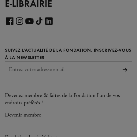
E-LIBRAIRIE
Voir
notre
Voir
Voir
Voir
Voir
page
notre
notre
notre
notre
LinkedIn
page
page
page
page
SUIVEZ L’ACTUALITÉ DE LA FONDATION, INSCRIVEZ-VOUS
Facebook
Instagram
YouTube
TikTok
REQUIS
À LA NEWSLETTER
S'abo
Devenez membre & faites de la Fondation l'un de vos
endroits préférés !
Devenir membre