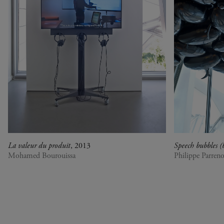
war, militant, gateway
Gerhard Richter - Selected
works from the Collection
Gerhard Richter - Abstrakt
Sophie Calle - L'Hôtel /
Voir la mer
Jesús Rafael Soto -
Penetrable BBL Bleu
La collection, Rendez-vous
avec le sport
La valeur du produit
, 2013
Speech bubbles (
Mohamed Bourouissa
Philippe Parren
Rechercher