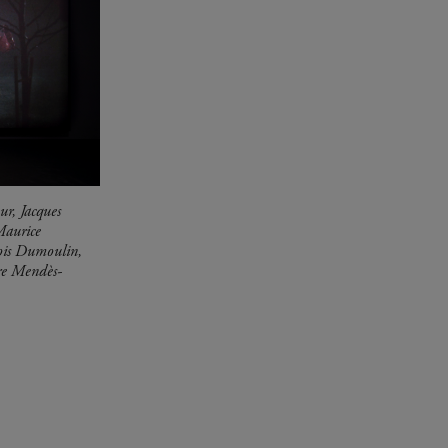
r, Jacques
Maurice
ois Dumoulin,
re Mendès-