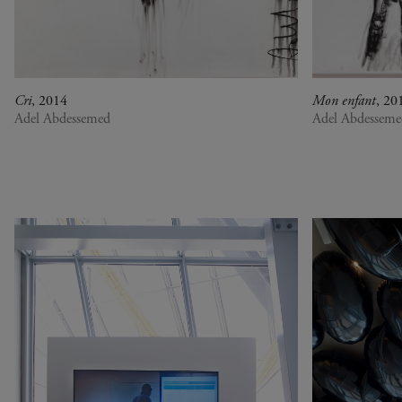
Kenya
at Perfection
Liban
Christian Boltanski -
Luxembourg
Animitas
Pays-Bas
Yang Fudong - The
Royaume-Uni
Coloured Sky : New
Cri
, 2014
Mon enfant
, 20
Adel Abdessemed
Adel Abdesseme
Sénégal
women II
Serbie
Gerhard Richter
Suisse
Alberto Giacometti -
Venezuela
Sélection d'œuvres de la
Zimbabwe
Collection
Dan Flavin
Bertrand Lavier - Medley
Alberto Giacometti
Andy Warhol - Looking for
Andy
Gilbert & George - Class