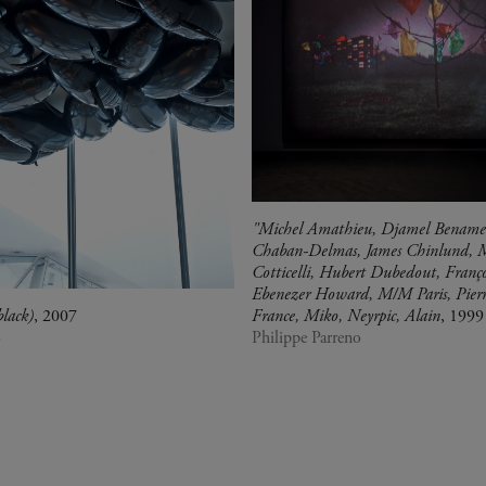
"Michel Amathieu, Djamel Benameu
Chaban-Delmas, James Chinlund, 
Cotticelli, Hubert Dubedout, Franç
Ebenezer Howard, M/M Paris, Pier
black)
, 2007
France, Miko, Neyrpic, Alain
, 1999
o
Philippe Parreno