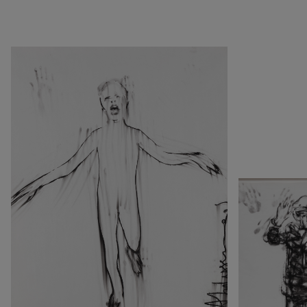
1990
Argentine
Pop & musique
1980
Bénin
Des artistes chinois à la
1970
Botswana
Fondation Louis Vuitton
1960
Cameroun
L'Afrique dans la
1950
Canada
Collection
1940
Chine
Au Diapason du monde
0
Congo (Rép. dém.)
Le parti de la peinture
Corée du Sud
Crossing views
Cuba
Joan Mitchell/Carl André :
Danemark
Fragments of a Landscape
Espagne
Les approches - Chantal
Estonie
Akerman, Annette
États-Unis
Messager
France
Ian Cheng - Emissary forks
Italie
featuring thousand island
Japon
Ian Cheng - Emissary forks